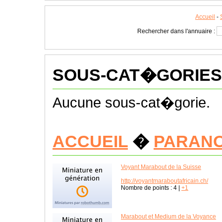
Accueil
-
Rechercher dans l'annuaire :
SOUS-CAT�GORIES
Aucune sous-cat�gorie.
ACCUEIL
�
PARAN
Voyant Marabout de la Suisse
http://voyantmaraboutafricain.ch/
Nombre de points :
4
|
+1
Marabout et Medium de la Voyance