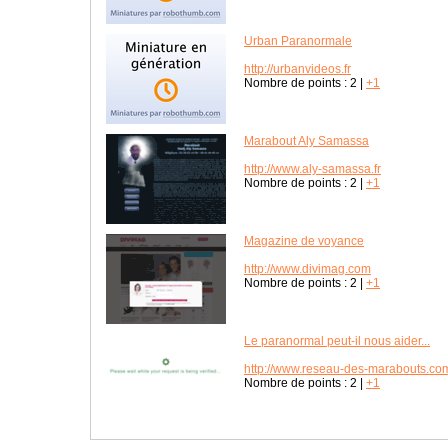
Urban Paranormale
http://urbanvideos.fr
Nombre de points :
2
|
+1
Marabout Aly Samassa
http://www.aly-samassa.fr
Nombre de points :
2
|
+1
Magazine de voyance
http://www.divimag.com
Nombre de points :
2
|
+1
Le paranormal peut-il nous aider...
http://www.reseau-des-marabouts.co
Nombre de points :
2
|
+1