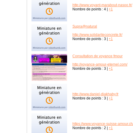
http://www.voyant-marabout-nasoo.fr/
Nombre de points :
4
|
+1
Supra@natural
http://www.solidariteconcrete.fr/
Nombre de points :
3
|
+1
Consultation de voyance fmour
http://voyance-amour-eternel.com/
Nombre de points :
3
|
+1
http://www.daniel-diakhaby.fr
Nombre de points :
3
|
+1
https://www.voyance-suisse-amour.ch
Nombre de points :
2
|
+1