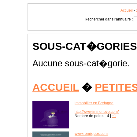
Accueil
-
Rechercher dans l'annuaire :
SOUS-CAT�GORIES
Aucune sous-cat�gorie.
ACCUEIL
�
PETITE
immobilier en Bretagne
http://www.immonovo.com/
Nombre de points :
4
|
+1
www.remixjobs.com