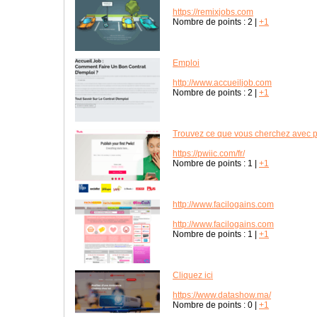
https://remixjobs.com
Nombre de points :
2
|
+1
Emploi
http://www.accueiljob.com
Nombre de points :
2
|
+1
Trouvez ce que vous cherchez avec p
https://pwiic.com/fr/
Nombre de points :
1
|
+1
http://www.facilogains.com
http://www.facilogains.com
Nombre de points :
1
|
+1
Cliquez ici
https://www.datashow.ma/
Nombre de points :
0
|
+1