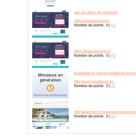
voir les offres de cashback
https://www.prescrit.io
Nombre de points :
0
|
+1
https://www.prescrit.io/
Nombre de points :
0
|
+1
lesaffaires.tn c'est un platforme en l
http://www.lesaffaires.tn/
Nombre de points :
0
|
+1
http://www.french-riviera-property.com
Nombre de points :
0
|
+1