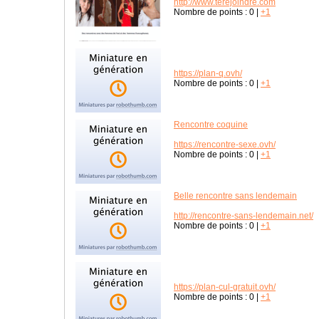
http://www.terejoindre.com
Nombre de points :
0
|
+1
https://plan-q.ovh/
Nombre de points :
0
|
+1
Rencontre coquine
https://rencontre-sexe.ovh/
Nombre de points :
0
|
+1
Belle rencontre sans lendemain
http://rencontre-sans-lendemain.net/
Nombre de points :
0
|
+1
https://plan-cul-gratuit.ovh/
Nombre de points :
0
|
+1