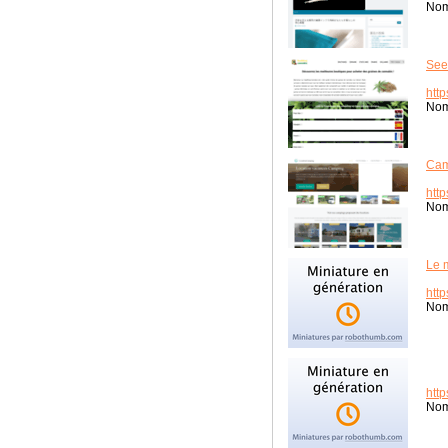
Nom
See
htt
Nom
Cam
htt
Nom
Le m
http
Nom
http
Nom