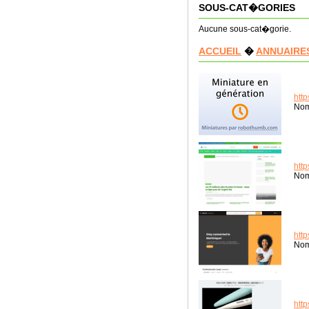
SOUS-CAT�GORIES
Aucune sous-cat�gorie.
ACCUEIL
�
ANNUAIRE
htt
Nom
http
Nom
http
Nom
htt