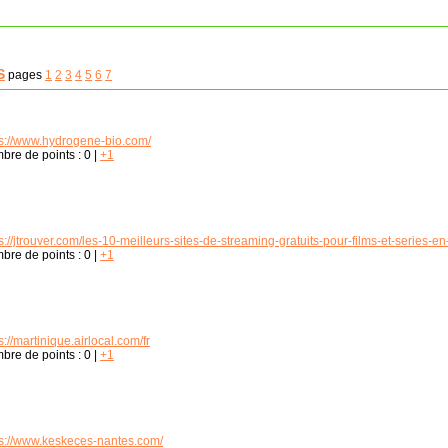
S
pages
1
2
3
4
5
6
7
ps://www.hydrogene-bio.com/
bre de points :
0
|
+1
s://jtrouver.com/les-10-meilleurs-sites-de-streaming-gratuits-pour-films-et-series-e
bre de points :
0
|
+1
s://martinique.airlocal.com/fr
bre de points :
0
|
+1
ps://www.keskeces-nantes.com/