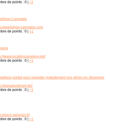
bre de points :
0
|
+1
dShop Cannabis
ps://seedshop-cannabis.com
bre de points :
0
|
+1
ping
ps://www.locationcamping.net/
bre de points :
0
|
+1
eilleur portail pour regarder gratuitement vos séries en streaming
s://papadustream.tel/
bre de points :
0
|
+1
s://pays-salonais.fr/
bre de points :
0
|
+1