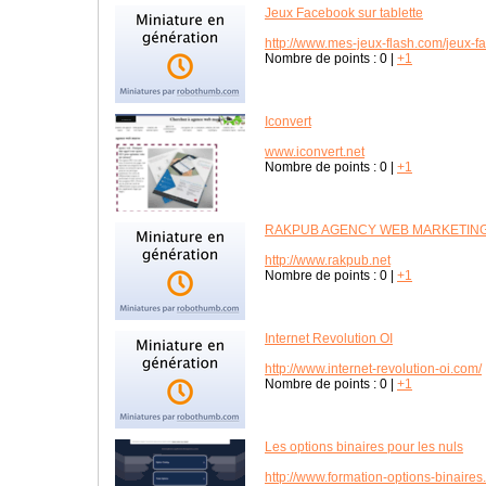
Jeux Facebook sur tablette
http://www.mes-jeux-flash.com/jeux-f
Nombre de points :
0
|
+1
Iconvert
www.iconvert.net
Nombre de points :
0
|
+1
RAKPUB AGENCY WEB MARKETIN
http://www.rakpub.net
Nombre de points :
0
|
+1
Internet Revolution OI
http://www.internet-revolution-oi.com/
Nombre de points :
0
|
+1
Les options binaires pour les nuls
http://www.formation-options-binaire