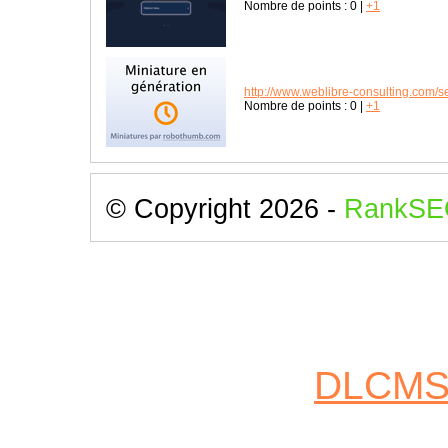
Nombre de points :
0
|
+1
http://www.weblibre-consulting.com/se
Nombre de points :
0
|
+1
© Copyright 2026 -
RankSE
DLCM