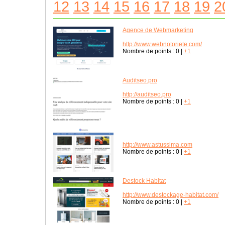
12
13
14
15
16
17
18
19
2
Agence de Webmarketing
http://www.webnotoriete.com/
Nombre de points :
0
|
+1
Auditseo.pro
http://auditseo.pro
Nombre de points :
0
|
+1
http://www.astussima.com
Nombre de points :
0
|
+1
Destock Habitat
http://www.destockage-habitat.com/
Nombre de points :
0
|
+1