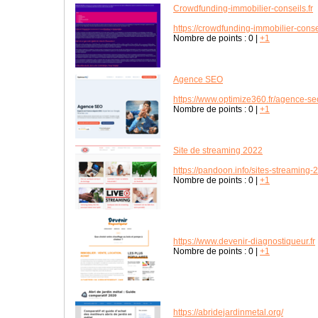
Crowdfunding-immobilier-conseils.fr
https://crowdfunding-immobilier-consei
Nombre de points :
0
|
+1
Agence SEO
https://www.optimize360.fr/agence-se
Nombre de points :
0
|
+1
Site de streaming 2022
https://pandoon.info/sites-streaming-
Nombre de points :
0
|
+1
https://www.devenir-diagnostiqueur.fr
Nombre de points :
0
|
+1
https://abridejardinmetal.org/