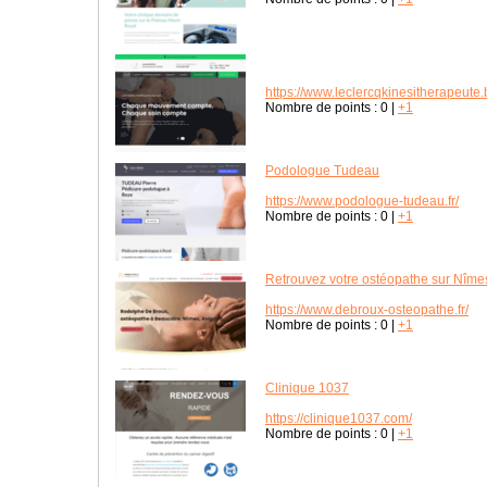
https://www.leclercqkinesitherapeute.
Nombre de points :
0
|
+1
Podologue Tudeau
https://www.podologue-tudeau.fr/
Nombre de points :
0
|
+1
Retrouvez votre ostéopathe sur Nîme
https://www.debroux-osteopathe.fr/
Nombre de points :
0
|
+1
Clinique 1037
https://clinique1037.com/
Nombre de points :
0
|
+1