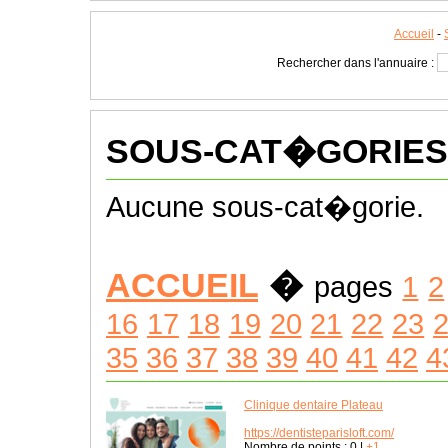
Accueil
-
Rechercher dans l'annuaire :
SOUS-CAT�GORIES
Aucune sous-cat�gorie.
ACCUEIL
�
pages
1
2
16
17
18
19
20
21
22
23
35
36
37
38
39
40
41
42
4
Clinique dentaire Plateau
https://dentisteparisloft.com/
Nombre de points :
0
|
+1