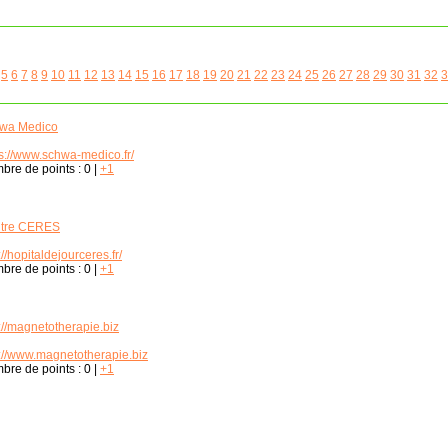
5
6
7
8
9
10
11
12
13
14
15
16
17
18
19
20
21
22
23
24
25
26
27
28
29
30
31
32
3
wa Medico
ps://www.schwa-medico.fr/
bre de points :
0
|
+1
tre CERES
://hopitaldejourceres.fr/
bre de points :
0
|
+1
://magnetotherapie.biz
p://www.magnetotherapie.biz
bre de points :
0
|
+1