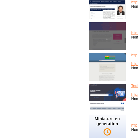
http
Nom
htt
Nom
http
http
Nom
Tou
htt
Nom
http
Nom