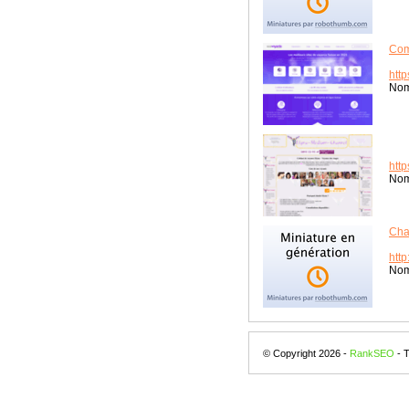
Com
htt
Nom
htt
Nom
Cha
http
Nom
© Copyright 2026 -
RankSEO
- 