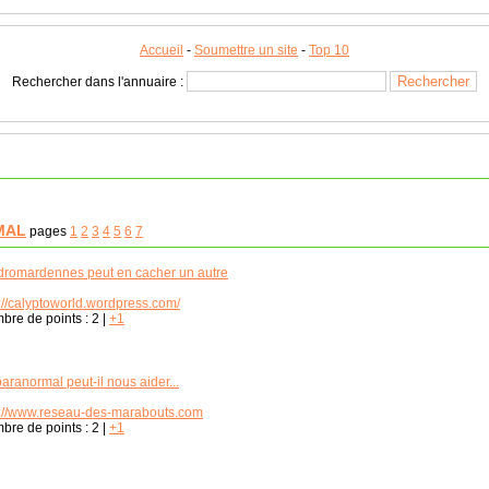
Accueil
-
Soumettre un site
-
Top 10
Rechercher dans l'annuaire :
MAL
pages
1
2
3
4
5
6
7
dromardennes peut en cacher un autre
://calyptoworld.wordpress.com/
bre de points :
2
|
+1
aranormal peut-il nous aider...
p://www.reseau-des-marabouts.com
bre de points :
2
|
+1