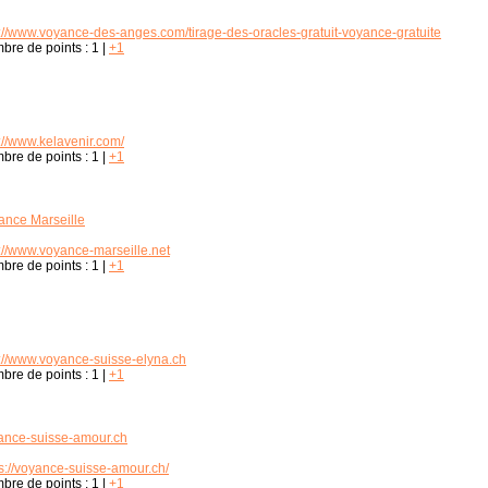
p://www.voyance-des-anges.com/tirage-des-oracles-gratuit-voyance-gratuite
bre de points :
1
|
+1
://www.kelavenir.com/
bre de points :
1
|
+1
ance Marseille
p://www.voyance-marseille.net
bre de points :
1
|
+1
p://www.voyance-suisse-elyna.ch
bre de points :
1
|
+1
ance-suisse-amour.ch
ps://voyance-suisse-amour.ch/
bre de points :
1
|
+1