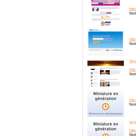
htt
Nom
http
Nom
Voy
htt
Nom
htt
Nom
voy
htt
Nom