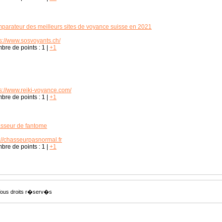
parateur des meilleurs sites de voyance suisse en 2021
ps://www.sosvoyants.ch/
bre de points :
1
|
+1
ps://www.reiki-voyance.com/
bre de points :
1
|
+1
sseur de fantome
://chasseurpasnormal.fr
bre de points :
1
|
+1
Tous droits r�serv�s