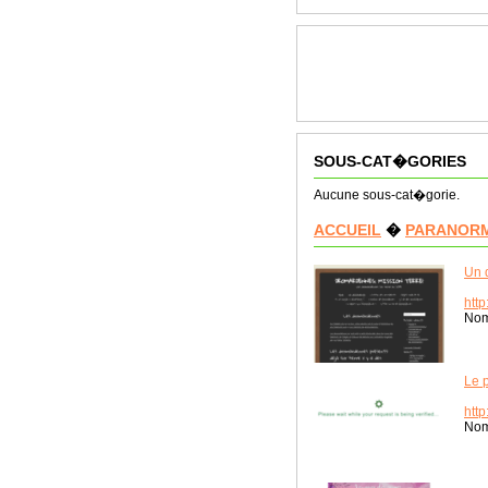
SOUS-CAT�GORIES
Aucune sous-cat�gorie.
ACCUEIL
�
PARANOR
Un 
http
Nom
Le p
htt
Nom