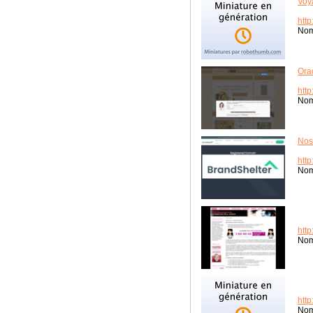
Voy
htt
Nom
Ora
http
Nom
Nos
http
Nom
htt
Nom
htt
Nom