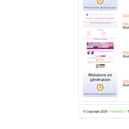
Voy
htt
Nom
htt
Nom
htt
Nom
© Copyright 2026 -
RankSEO
- 