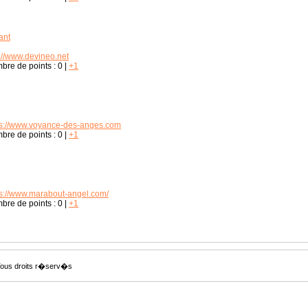
ant
p://www.devineo.net
bre de points :
0
|
+1
ps://www.voyance-des-anges.com
bre de points :
0
|
+1
ps://www.marabout-angel.com/
bre de points :
0
|
+1
Tous droits r�serv�s