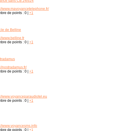
ance sans CB 24h/24
p://www.mavoyancetelephone.fr/
bre de points :
0
|
+1
cle de Belline
://www.belline.fr
bre de points :
0
|
+1
tradamus
://nostradamus.fr/
bre de points :
0
|
+1
p://www.voyanceparaudiotel.eu
bre de points :
0
|
+1
p://www.voyancesms.info
bre de points :
0
|
+1