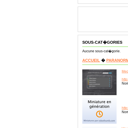
SOUS-CAT�GORIES
Aucune sous-cat�gorie.
ACCUEIL
�
PARANOR
Med
htt
Nom
htt
Nom