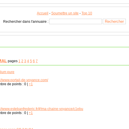
Accueil
-
Soumettre un site
-
Top 10
Rechercher dans l'annuaire :
MAL
pages
1
2
3
4
5
6
7
ium pure
p://www.portail-de-voyance.com/
bre de points :
0
|
+1
p://www.estebanfrederic.fr/#!ma-chaine-voyance/c1ebu
bre de points :
0
|
+1