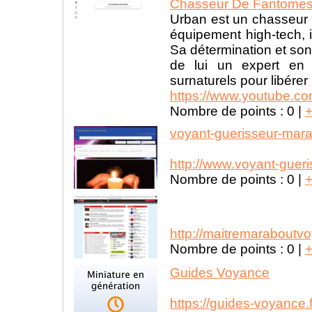
Chasseur De Fantome
Urban est un chasseur 
équipement high-tech, i
Sa détermination et son
de lui un expert en 
surnaturels pour libére
https://www.youtube.
Nombre de points :
0
|
voyant-guerisseur-mar
http://www.voyant-guer
Nombre de points :
0
|
http://maitremaraboutv
Nombre de points :
0
|
Guides Voyance
https://guides-voyance.f