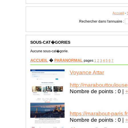
Accueil
-
Rechercher dans l'annuaire :
SOUS-CAT�GORIES
Aucune sous-cat�gorie.
ACCUEIL
�
PARANORMAL
pages
1
2
3
4
5
6
7
Voyance Attar
http://marabouttoulouse.
Nombre de points :
0
|
https://marabout-paris.fr
Nombre de points :
0
|