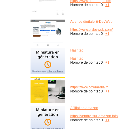
https://www.crea-logo.com
Nombre de points :
0
|
+1
Agence digitale E-DevWeb
https://www.e-devweb.com/
Nombre de points :
0
|
+1
Hashtag
Hashtag
Nombre de points :
0
|
+1
https://www.cdwmedia.fr
Nombre de points :
0
|
+1
Affiliation amazon
https://vendre-sur-amazon.info
Nombre de points :
0
|
+1