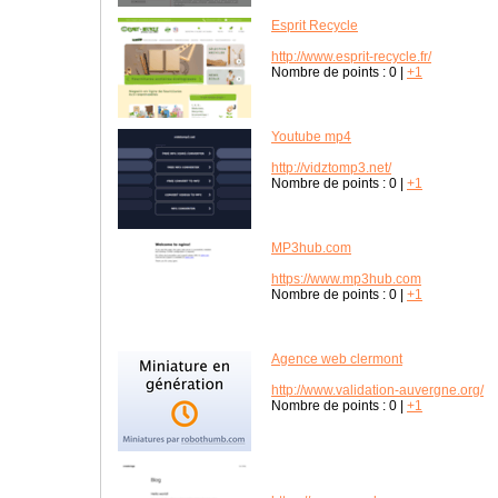
Esprit Recycle
http://www.esprit-recycle.fr/
Nombre de points :
0
|
+1
Youtube mp4
http://vidztomp3.net/
Nombre de points :
0
|
+1
MP3hub.com
https://www.mp3hub.com
Nombre de points :
0
|
+1
Agence web clermont
http://www.validation-auvergne.org/
Nombre de points :
0
|
+1