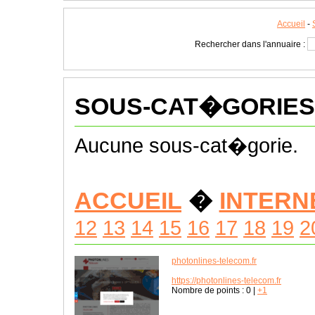
Accueil
-
Rechercher dans l'annuaire :
SOUS-CAT�GORIES
Aucune sous-cat�gorie.
ACCUEIL
�
INTERN
12
13
14
15
16
17
18
19
2
photonlines-telecom.fr
https://photonlines-telecom.fr
Nombre de points :
0
|
+1