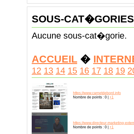
SOUS-CAT�GORIES
Aucune sous-cat�gorie.
ACCUEIL
�
INTERN
12
13
14
15
16
17
18
19
2
https://www.carnetdebord.info
Nombre de points :
0
|
+1
https://www.directeur-marketing-extern
Nombre de points :
0
|
+1