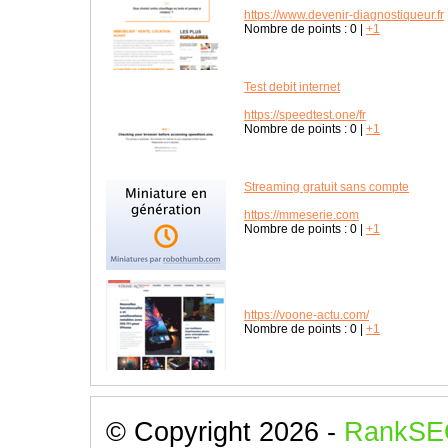
https://www.devenir-diagnostiqueur.fr
Nombre de points :
0
|
+1
Test debit internet
https://speedtest.one/fr
Nombre de points :
0
|
+1
Streaming gratuit sans compte
https://mmeserie.com
Nombre de points :
0
|
+1
https://voone-actu.com/
Nombre de points :
0
|
+1
© Copyright 2026 -
RankSE