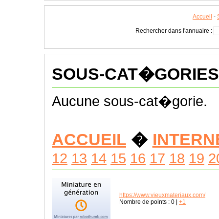
Accueil
-
Rechercher dans l'annuaire :
SOUS-CAT�GORIES
Aucune sous-cat�gorie.
ACCUEIL
�
INTERN
12
13
14
15
16
17
18
19
2
https://www.vieuxmateriaux.com/
Nombre de points :
0
|
+1