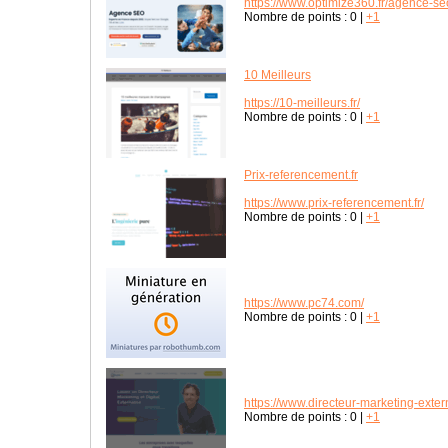
https://www.optimize360.fr/agence-se
Nombre de points :
0
|
+1
10 Meilleurs
https://10-meilleurs.fr/
Nombre de points :
0
|
+1
Prix-referencement.fr
https://www.prix-referencement.fr/
Nombre de points :
0
|
+1
https://www.pc74.com/
Nombre de points :
0
|
+1
https://www.directeur-marketing-extern
Nombre de points :
0
|
+1