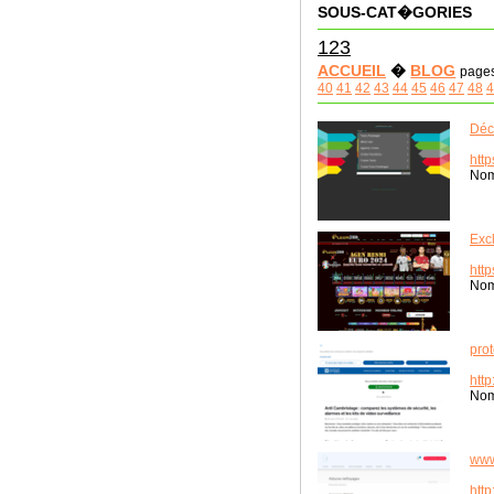
SOUS-CAT�GORIES
123
ACCUEIL
�
BLOG
page
40
41
42
43
44
45
46
47
48
4
Déc
http
Nom
Exc
htt
Nom
pro
http
Nom
www
http