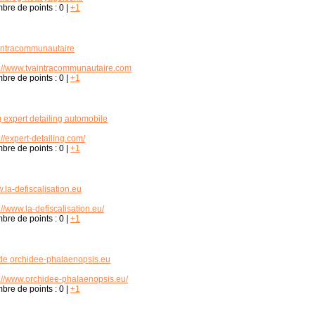
bre de points :
0
|
+1
 intracommunautaire
p://www.tvaintracommunautaire.com
bre de points :
0
|
+1
 expert detailing automobile
://expert-detailing.com/
bre de points :
0
|
+1
.la-defiscalisation.eu
://www.la-defiscalisation.eu/
bre de points :
0
|
+1
de orchidee-phalaenopsis.eu
p://www.orchidee-phalaenopsis.eu/
bre de points :
0
|
+1