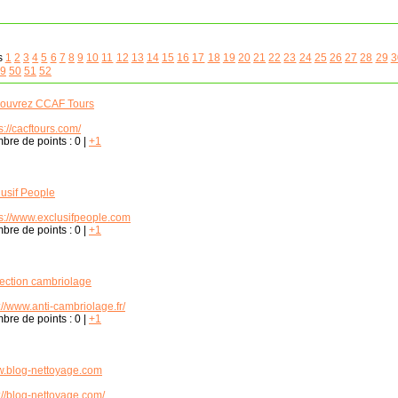
s
1
2
3
4
5
6
7
8
9
10
11
12
13
14
15
16
17
18
19
20
21
22
23
24
25
26
27
28
29
3
9
50
51
52
ouvrez CCAF Tours
s://cacftours.com/
bre de points :
0
|
+1
lusif People
ps://www.exclusifpeople.com
bre de points :
0
|
+1
tection cambriolage
://www.anti-cambriolage.fr/
bre de points :
0
|
+1
.blog-nettoyage.com
://blog-nettoyage.com/