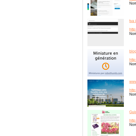
Nom
tva
htt
Nom
blog
http
Nom
www
http
Nom
Gui
htt
Nom