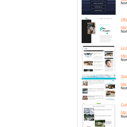
Nom
Offr
http
Nom
Le 
http
Nom
Sour
htt
Nom
Cop
http
Nom