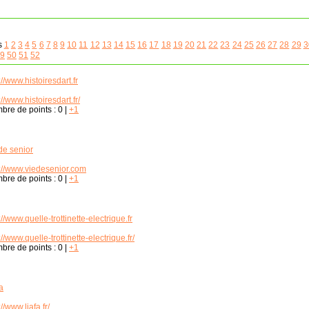
s
1
2
3
4
5
6
7
8
9
10
11
12
13
14
15
16
17
18
19
20
21
22
23
24
25
26
27
28
29
3
9
50
51
52
://www.histoiresdart.fr
://www.histoiresdart.fr/
bre de points :
0
|
+1
de senior
p://www.viedesenior.com
bre de points :
0
|
+1
://www.quelle-trottinette-electrique.fr
://www.quelle-trottinette-electrique.fr/
bre de points :
0
|
+1
a
://www.liafa.fr/