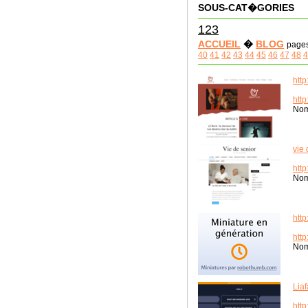
SOUS-CAT�GORIES
123
ACCUEIL
�
BLOG
page
40
41
42
43
44
45
46
47
48
4
http
http
Nom
vie 
htt
Nom
http
http
Nom
Liaf
http