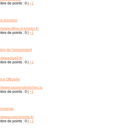
bre de points :
0
|
+1
es d'emploi
://www.offres-d-emploi.fr/
bre de points :
0
|
+1
blog de l'amusement
://www.buell.fr/
bre de points :
0
|
+1
ce Officielle
p://www.sauvonslesriches.lu
bre de points :
0
|
+1
ropresta
://www.copropresta.fr/
bre de points :
0
|
+1