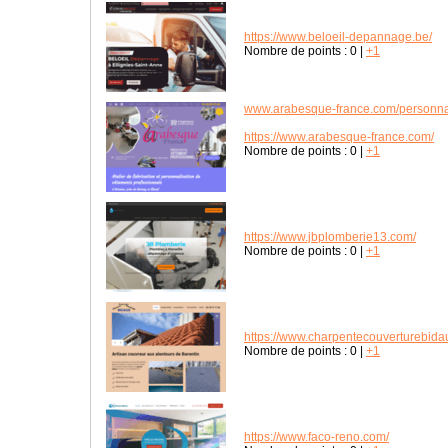
https://www.beloeil-depannage.be/
Nombre de points :
0
|
+1
www.arabesque-france.com/personnal
https://www.arabesque-france.com/
Nombre de points :
0
|
+1
https://www.jbplomberie13.com/
Nombre de points :
0
|
+1
https://www.charpentecouverturebidau
Nombre de points :
0
|
+1
https://www.faco-reno.com/