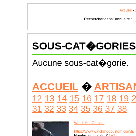
Accueil
-
Rechercher dans l'annuaire :
SOUS-CAT�GORIES
Aucune sous-cat�gorie.
ACCUEIL
�
ARTISA
12
13
14
15
16
17
18
19
31
32
33
34
35
36
37
38
WatchModCustom
https://www.watchmodcustom.com/fr/
Nombre de points :
0
|
+1