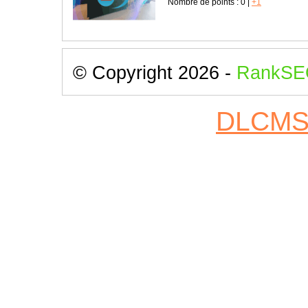
Nombre de points :
0
|
+1
© Copyright 2026 -
RankSE
DLCM