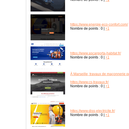
https://www.energie-eco-confort.com/
Nombre de points :
0
|
+1
https://www.ascargorta-habitat.fr/
Nombre de points :
0
|
+1
À Marseille, travaux de maçonnerie 
https://www.cs-travaux.fr/
Nombre de points :
0
|
+1
https://www.diss-electricite.fr/
Nombre de points :
0
|
+1