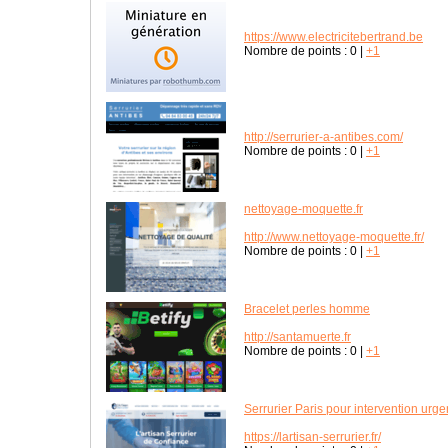
https://www.electricitebertrand.be
Nombre de points :
0
|
+1
http://serrurier-a-antibes.com/
Nombre de points :
0
|
+1
nettoyage-moquette.fr
http://www.nettoyage-moquette.fr/
Nombre de points :
0
|
+1
Bracelet perles homme
http://santamuerte.fr
Nombre de points :
0
|
+1
Serrurier Paris pour intervention urge
https://lartisan-serrurier.fr/