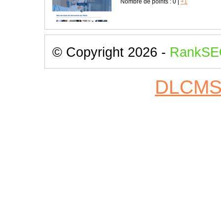
Nombre de points :
0
|
+1
© Copyright 2026 -
RankSE
DLCM