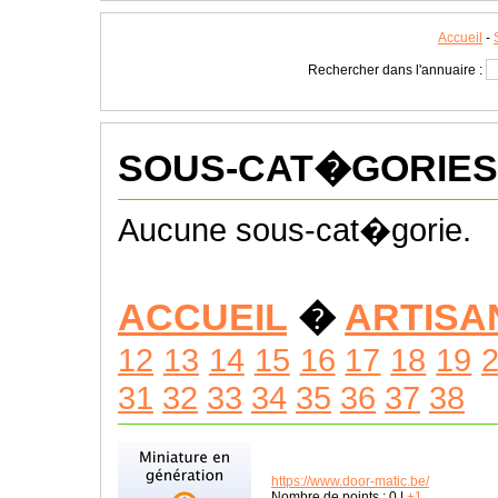
Accueil
-
Rechercher dans l'annuaire :
SOUS-CAT�GORIES
Aucune sous-cat�gorie.
ACCUEIL
�
ARTISA
12
13
14
15
16
17
18
19
31
32
33
34
35
36
37
38
https://www.door-matic.be/
Nombre de points :
0
|
+1