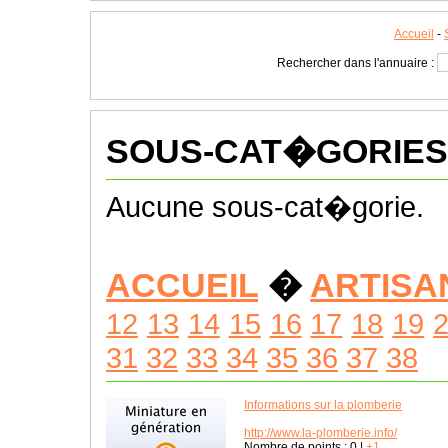
Accueil
-
Rechercher dans l'annuaire :
SOUS-CAT�GORIES
Aucune sous-cat�gorie.
ACCUEIL
�
ARTISA
12
13
14
15
16
17
18
19
31
32
33
34
35
36
37
38
Informations sur la plomberie
http://www.la-plomberie.info/
Nombre de points :
0
|
+1