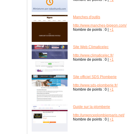
Manches d'outils
http://www.manches-bigeon.com/
Nombre de points :
0
|
+1
Site Web Climaticelec
http://www.climaticelec.fr/
Nombre de points :
0
|
+1
Site officiel SDS Plomberie
http://www.sds-plomberie.fr/
Nombre de points :
0
|
+1
Guide sur la plomberie
http://urgenceplombierparis.net/
Nombre de points :
0
|
+1