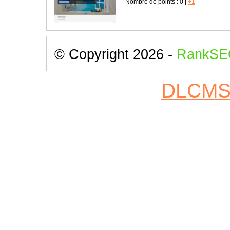
Nombre de points :
0
|
+1
© Copyright 2026 -
RankSE
DLCM