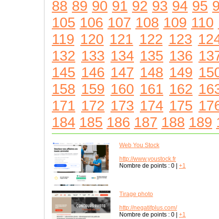
88
89
90
91
92
93
94
95
105
106
107
108
109
110
119
120
121
122
123
12
132
133
134
135
136
13
145
146
147
148
149
15
158
159
160
161
162
16
171
172
173
174
175
17
184
185
186
187
188
189
Web You Stock
http://www.youstock.fr
Nombre de points :
0
|
+1
Tirage photo
http://negatifplus.com/
Nombre de points :
0
|
+1