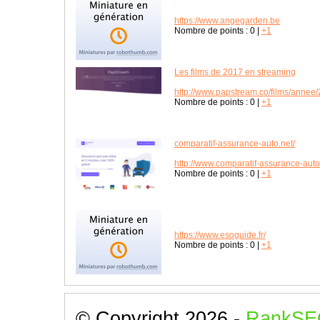
https://www.angegarden.be
Nombre de points :
0
|
+1
Les films de 2017 en streaming
http://www.papstream.co/films/annee/
Nombre de points :
0
|
+1
comparatif-assurance-auto.net/
http://www.comparatif-assurance-auto
Nombre de points :
0
|
+1
https://www.esoguide.fr/
Nombre de points :
0
|
+1
© Copyright 2026 -
RankSE