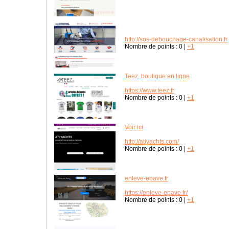
http://sos-debouchage-canalisation.fr
Nombre de points :
0
|
+1
Teez, boutique en ligne
https://www.teez.fr
Nombre de points :
0
|
+1
Voir ici
http://atiyachts.com/
Nombre de points :
0
|
+1
enleve-epave.fr
https://enleve-epave.fr/
Nombre de points :
0
|
+1