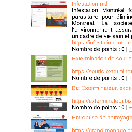
Infestation-mtl
Infestation Montréal 
parasitaire pour élimi
Montréal. La sociét
l'environnement, assura
un cadre de vie sain et 
https://infestation-mtl.c
Nombre de points :
0
|
Extermination de souris
https://souris-extermina
Nombre de points :
0
|
Biz Exterminateur, exper
https://exterminateur.biz
Nombre de points :
0
|
Entreprise de nettoyage
https://grand-menage.c