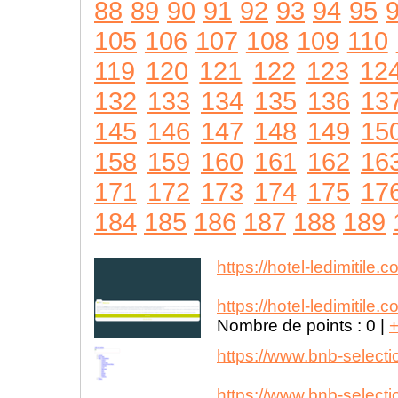
88
89
90
91
92
93
94
95
105
106
107
108
109
110
119
120
121
122
123
12
132
133
134
135
136
13
145
146
147
148
149
15
158
159
160
161
162
16
171
172
173
174
175
17
184
185
186
187
188
189
https://hotel-ledimitile.c
https://hotel-ledimitile.c
Nombre de points :
0
|
https://www.bnb-selecti
https://www.bnb-selecti