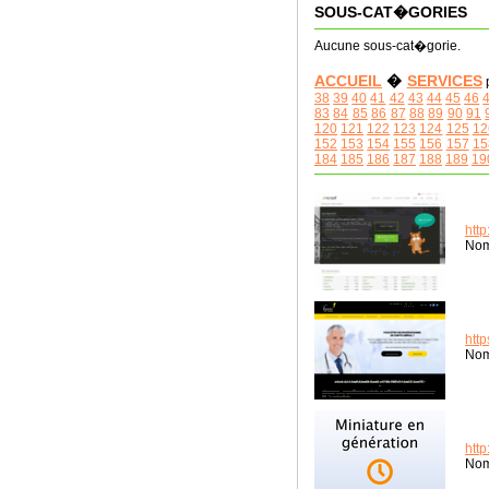
SOUS-CAT�GORIES
Aucune sous-cat�gorie.
ACCUEIL
�
SERVICES
38
39
40
41
42
43
44
45
46
83
84
85
86
87
88
89
90
91
120
121
122
123
124
125
12
152
153
154
155
156
157
15
184
185
186
187
188
189
19
http
Nom
http
Nom
htt
Nom