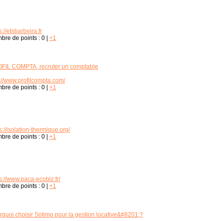
s://etsbarbeira.fr
bre de points :
0
|
+1
FIL COMPTA, recruter un comptable
://www.profilcompta.com/
bre de points :
0
|
+1
s://isolation-thermique.org/
bre de points :
0
|
+1
s://www.paca-ecobiz.fr/
bre de points :
0
|
+1
rquoi choisir Sotimo pour la gestion locative&#8201;?