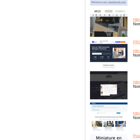
http
Nom
PRO
http
Nom
http
Nom
http
Nom
Pou