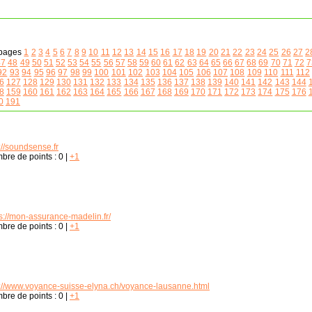
pages
1
2
3
4
5
6
7
8
9
10
11
12
13
14
15
16
17
18
19
20
21
22
23
24
25
26
27
2
47
48
49
50
51
52
53
54
55
56
57
58
59
60
61
62
63
64
65
66
67
68
69
70
71
72
7
92
93
94
95
96
97
98
99
100
101
102
103
104
105
106
107
108
109
110
111
112
6
127
128
129
130
131
132
133
134
135
136
137
138
139
140
141
142
143
144
8
159
160
161
162
163
164
165
166
167
168
169
170
171
172
173
174
175
176
0
191
://soundsense.fr
bre de points :
0
|
+1
s://mon-assurance-madelin.fr/
bre de points :
0
|
+1
p://www.voyance-suisse-elyna.ch/voyance-lausanne.html
bre de points :
0
|
+1