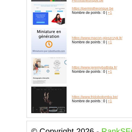
Permistheorique.be
https://permistheorique.be
Nombre de points :
0
|
+1
https://www.macon-gieszczyk.fr/
Nombre de points :
0
|
+1
https://www.jeremybattista.fr/
Nombre de points :
0
|
+1
https://www.fridobotomba.be/
Nombre de points :
0
|
+1
© Copyright 2026 -
RankSE