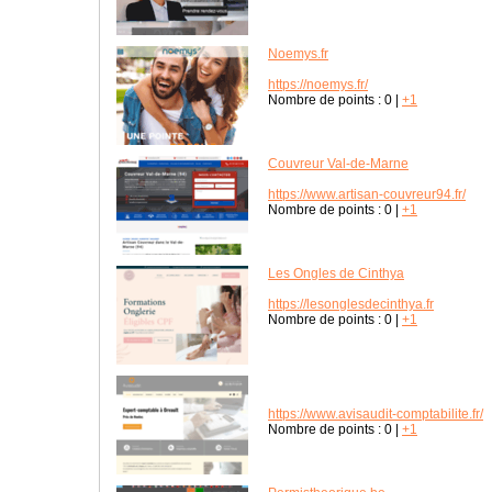
Noemys.fr
https://noemys.fr/
Nombre de points :
0
|
+1
Couvreur Val-de-Marne
https://www.artisan-couvreur94.fr/
Nombre de points :
0
|
+1
Les Ongles de Cinthya
https://lesonglesdecinthya.fr
Nombre de points :
0
|
+1
https://www.avisaudit-comptabilite.fr/
Nombre de points :
0
|
+1