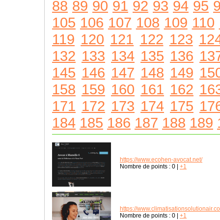
88
89
90
91
92
93
94
95
105
106
107
108
109
110
119
120
121
122
123
12
132
133
134
135
136
13
145
146
147
148
149
15
158
159
160
161
162
16
171
172
173
174
175
17
184
185
186
187
188
189
https://www.ecohen-avocat.net/
Nombre de points :
0
|
+1
https://www.climatisationsolutionair.c
Nombre de points :
0
|
+1