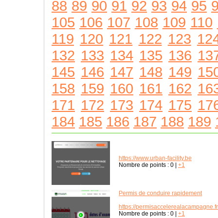
88
89
90
91
92
93
94
95
105
106
107
108
109
110
119
120
121
122
123
12
132
133
134
135
136
13
145
146
147
148
149
15
158
159
160
161
162
16
171
172
173
174
175
17
184
185
186
187
188
189
https://www.urban-facility.be
Nombre de points :
0
|
+1
Permis de conduire rapidement
https://permisaccelerealacampagne.fr
Nombre de points :
0
|
+1