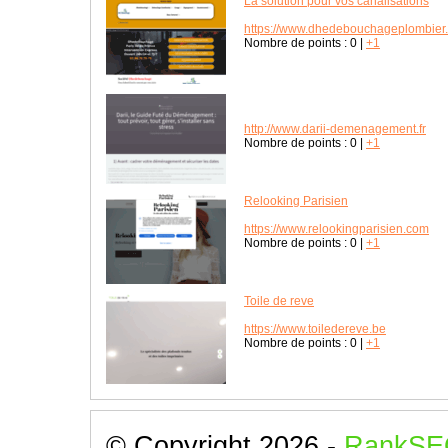
La solution pour vos canalisations
https://www.dhedebouchageplombier.f
Nombre de points :
0
|
+1
http://www.darii-demenagement.fr
Nombre de points :
0
|
+1
Relooking Parisien
https://www.relookingparisien.com
Nombre de points :
0
|
+1
Toile de reve
https://www.toiledereve.be
Nombre de points :
0
|
+1
© Copyright 2026 -
RankSE