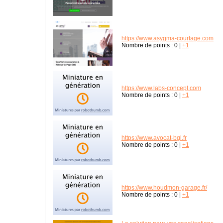
https://www.asygma-courtage.com
Nombre de points :
0
|
+1
https://www.labs-concept.com
Nombre de points :
0
|
+1
https://www.avocat-bgl.fr
Nombre de points :
0
|
+1
https://www.houdmon-garage.fr/
Nombre de points :
0
|
+1