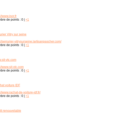
://www.isor.fr
bre de points :
0
|
+1
urier Vitry sur seine
://serrurier-vitrysurseine.lartisanpascher.com/
bre de points :
0
|
+1
.sit-vtc.com
://www.sit-vtc.com
bre de points :
0
|
+1
hat voiture IDF
://www.rachat-de-voiture-idf.fr/
bre de points :
0
|
+1
dit renouvelable