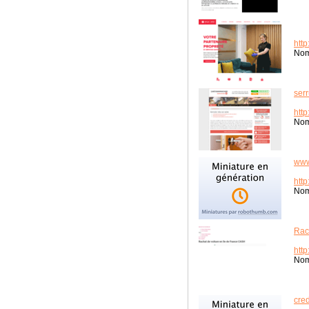
http
Nom
serr
http
Nom
www
http
Nom
Rac
http
Nom
cre