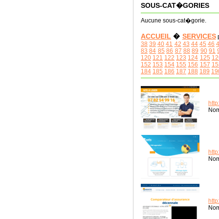
SOUS-CAT�GORIES
Aucune sous-cat�gorie.
ACCUEIL
�
SERVICES
38
39
40
41
42
43
44
45
46
83
84
85
86
87
88
89
90
91
120
121
122
123
124
125
12
152
153
154
155
156
157
15
184
185
186
187
188
189
19
http
Nom
http
Nom
htt
Nom