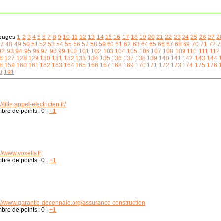
pages
1
2
3
4
5
6
7
8
9
10
11
12
13
14
15
16
17
18
19
20
21
22
23
24
25
26
27
2
47
48
49
50
51
52
53
54
55
56
57
58
59
60
61
62
63
64
65
66
67
68
69
70
71
72
7
92
93
94
95
96
97
98
99
100
101
102
103
104
105
106
107
108
109
110
111
112
6
127
128
129
130
131
132
133
134
135
136
137
138
139
140
141
142
143
144
8
159
160
161
162
163
164
165
166
167
168
169
170
171
172
173
174
175
176
0
191
://lille.appel-electricien.fr/
bre de points :
0
|
+1
://www.voxelis.fr
bre de points :
0
|
+1
p://www.garantie-decennale.org/assurance-construction
bre de points :
0
|
+1