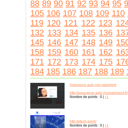
88
89
90
91
92
93
94
95
105
106
107
108
109
110
119
120
121
122
123
12
132
133
134
135
136
13
145
146
147
148
149
15
158
159
160
161
162
16
171
172
173
174
175
17
184
185
186
187
188
189
Assurance auto non paiement
http://assurance-auto-nonpaiement.fr/
Nombre de points :
0
|
+1
http://etech-bet.fr/
Nombre de points :
0
|
+1