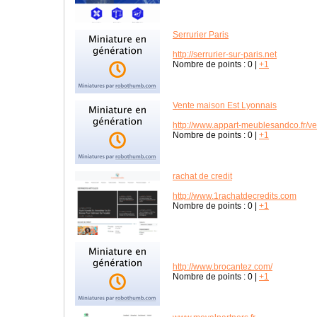
Serrurier Paris
http://serrurier-sur-paris.net
Nombre de points :
0
|
+1
Vente maison Est Lyonnais
http://www.appart-meublesandco.fr/ve
Nombre de points :
0
|
+1
rachat de credit
http://www.1rachatdecredits.com
Nombre de points :
0
|
+1
http://www.brocantez.com/
Nombre de points :
0
|
+1