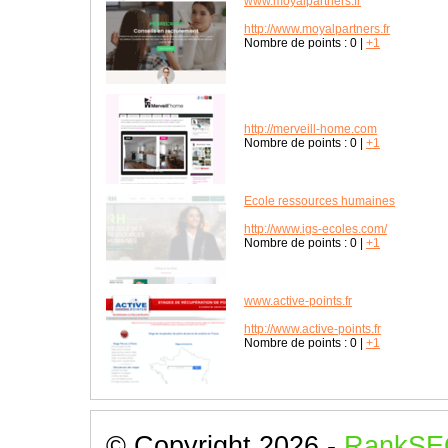
www.moyalpartners.fr
http://www.moyalpartners.fr
Nombre de points :
0
|
+1
http://merveill-home.com
Nombre de points :
0
|
+1
Ecole ressources humaines
http://www.igs-ecoles.com/
Nombre de points :
0
|
+1
www.active-points.fr
http://www.active-points.fr
Nombre de points :
0
|
+1
© Copyright 2026 -
RankSE