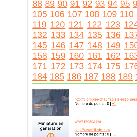
88
89
90
91
92
93
94
95
105
106
107
108
109
110
119
120
121
122
123
12
132
133
134
135
136
13
145
146
147
148
149
15
158
159
160
161
162
16
171
172
173
174
175
17
184
185
186
187
188
189
http://plombier-chauffagiste-essonnes-
Nombre de points :
0
|
+1
www.sit-vtc.com
http://www.sit-vtc.com
Nombre de points :
0
|
+1