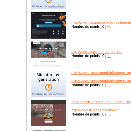
http://www.assurance-auto-resilienon
Nombre de points :
0
|
+1
http://www.attardorenovation.be/
Nombre de points :
0
|
+1
http://www.expertcomptableangers.or
http://www.expertcomptableangers.or
Nombre de points :
0
|
+1
Services efficaces contre les parasite
http://www.silvadesinfection.ch
Nombre de points :
0
|
+1