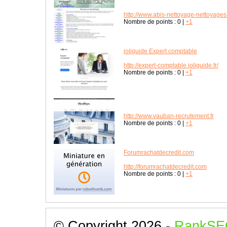
http://www.abis-nettoyage-nettoyages
Nombre de points :
0
|
+1
joliguide Expert comptable
http://expert-comptable.joliguide.fr/
Nombre de points :
0
|
+1
http://www.vauban-recrutement.fr
Nombre de points :
0
|
+1
Forumrachatdecredit.com
http://forumrachatdecredit.com
Nombre de points :
0
|
+1
© Copyright 2026 -
RankSE