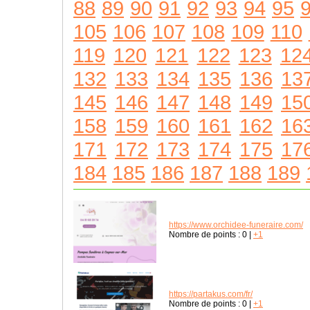
88
89
90
91
92
93
94
95
105
106
107
108
109
110
119
120
121
122
123
12
132
133
134
135
136
13
145
146
147
148
149
15
158
159
160
161
162
16
171
172
173
174
175
17
184
185
186
187
188
189
https://www.orchidee-funeraire.com/
Nombre de points :
0
|
+1
https://partakus.com/fr/
Nombre de points :
0
|
+1