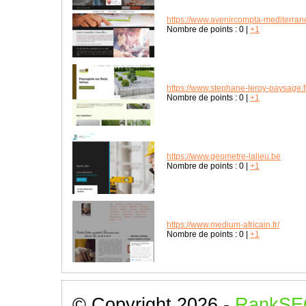
https://www.avenircompta-mediterran
Nombre de points :
0
|
+1
https://www.stephane-leroy-paysage.f
Nombre de points :
0
|
+1
https://www.geometre-lalieu.be
Nombre de points :
0
|
+1
https://www.medium-africain.fr/
Nombre de points :
0
|
+1
© Copyright 2026 -
RankSE