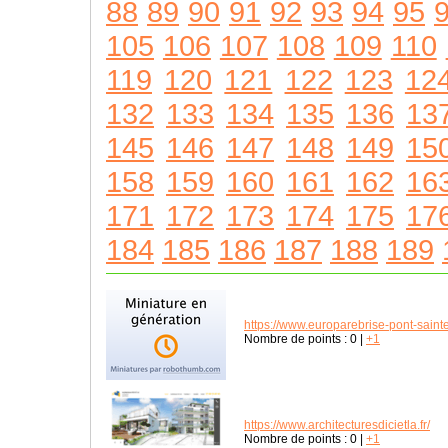
88
89
90
91
92
93
94
95
105
106
107
108
109
110
119
120
121
122
123
12
132
133
134
135
136
13
145
146
147
148
149
15
158
159
160
161
162
16
171
172
173
174
175
17
184
185
186
187
188
189
https://www.europarebrise-pont-sain
Nombre de points :
0
|
+1
https://www.architecturesdicietla.fr/
Nombre de points :
0
|
+1