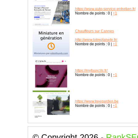
https://www.auto-service-entretien.fr/
Nombre de points :
0
|
+1
Chauffeurs sur Cannes
http://www.lotreplanete.fr/
Nombre de points :
0
|
+1
https://myfauxcils.fr/
Nombre de points :
0
|
+1
https://www.treegarden.be
Nombre de points :
0
|
+1
© Copyright 2026 -
RankSE