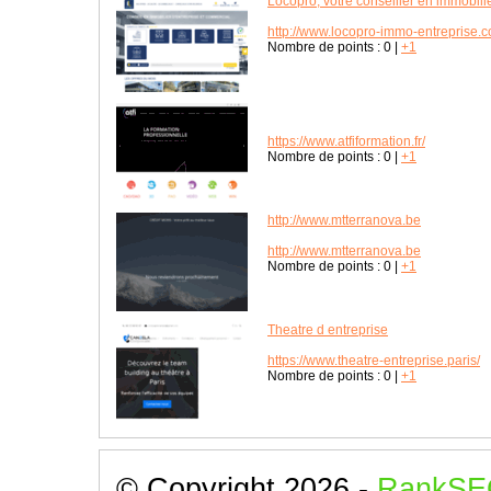
Locopro, votre conseiller en immobilie
http://www.locopro-immo-entreprise.c
Nombre de points :
0
|
+1
https://www.atfiformation.fr/
Nombre de points :
0
|
+1
http://www.mtterranova.be
http://www.mtterranova.be
Nombre de points :
0
|
+1
Theatre d entreprise
https://www.theatre-entreprise.paris/
Nombre de points :
0
|
+1
© Copyright 2026 -
RankSE