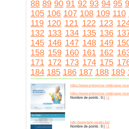
88
89
90
91
92
93
94
95
105
106
107
108
109
110
119
120
121
122
123
12
132
133
134
135
136
13
145
146
147
148
149
15
158
159
160
161
162
16
171
172
173
174
175
17
184
185
186
187
188
189
https://www.entreprise-nettoyage-nic
https://www.entreprise-nettoyage-nic
Nombre de points :
0
|
+1
http://www.twin-peaks.be/
Nombre de points :
0
|
+1