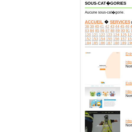
SOUS-CAT�GORIES
Aucune sous-cat�gorie.
ACCUEIL
�
SERVICES
38
39
40
41
42
43
44
45
46
83
84
85
86
87
88
89
90
91
120
121
122
123
124
125
12
152
153
154
155
156
157
15
184
185
186
187
188
189
19
Ent
http
Nom
Est
http
Nom
htt
Nom