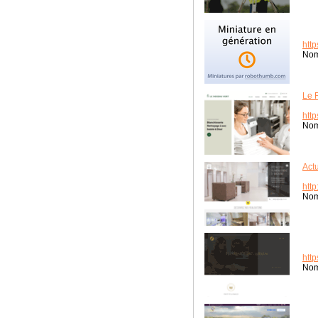
http
Nom
Le 
http
Nom
Act
http
Nom
http
Nom