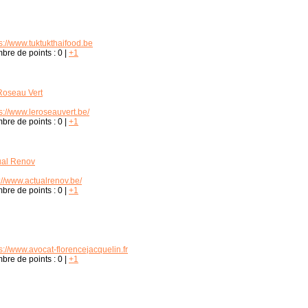
s://www.tuktukthaifood.be
bre de points :
0
|
+1
Roseau Vert
s://www.leroseauvert.be/
bre de points :
0
|
+1
ual Renov
://www.actualrenov.be/
bre de points :
0
|
+1
s://www.avocat-florencejacquelin.fr
bre de points :
0
|
+1