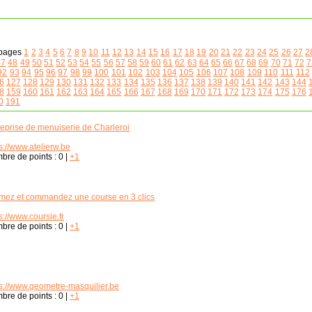
pages
1
2
3
4
5
6
7
8
9
10
11
12
13
14
15
16
17
18
19
20
21
22
23
24
25
26
27
2
47
48
49
50
51
52
53
54
55
56
57
58
59
60
61
62
63
64
65
66
67
68
69
70
71
72
7
92
93
94
95
96
97
98
99
100
101
102
103
104
105
106
107
108
109
110
111
112
6
127
128
129
130
131
132
133
134
135
136
137
138
139
140
141
142
143
144
8
159
160
161
162
163
164
165
166
167
168
169
170
171
172
173
174
175
176
0
191
reprise de menuiserie de Charleroi
s://www.atelierw.be
bre de points :
0
|
+1
imez et commandez une course en 3 clics
s://www.coursie.fr
bre de points :
0
|
+1
ps://www.geometre-masquilier.be
bre de points :
0
|
+1