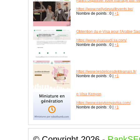
Faites organiser votre mariage par Ne
https://www.nellydewulfevents.be/
Nombre de points :
0
|
+1
Obtention du e-Visa pour l'Arabie Sa
https://www.visasaudi.sa.com/
Nombre de points :
0
|
+1
https://www.lesdelicesdekleanais.fr/
Nombre de points :
0
|
+1
e-Visa Kenyan
https://www.easykenyavisa.com/
Nombre de points :
0
|
+1
© Copyright 2026 -
RankSE