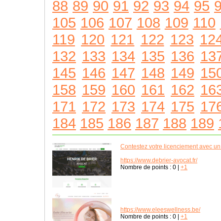
88
89
90
91
92
93
94
95
105
106
107
108
109
110
119
120
121
122
123
12
132
133
134
135
136
13
145
146
147
148
149
15
158
159
160
161
162
16
171
172
173
174
175
17
184
185
186
187
188
189
Contestez votre licenciement avec un 
https://www.debrier-avocat.fr/
Nombre de points :
0
|
+1
https://www.eleeswellness.be/
Nombre de points :
0
|
+1