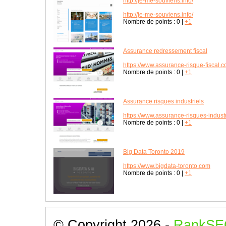
http://je-me-souviens.info/
http://je-me-souviens.info/
Nombre de points :
0
|
+1
Assurance redressement fiscal
https://www.assurance-risque-fiscal.
Nombre de points :
0
|
+1
Assurance risques industriels
https://www.assurance-risques-indust
Nombre de points :
0
|
+1
Big Data Toronto 2019
https://www.bigdata-toronto.com
Nombre de points :
0
|
+1
© Copyright 2026 -
RankSE