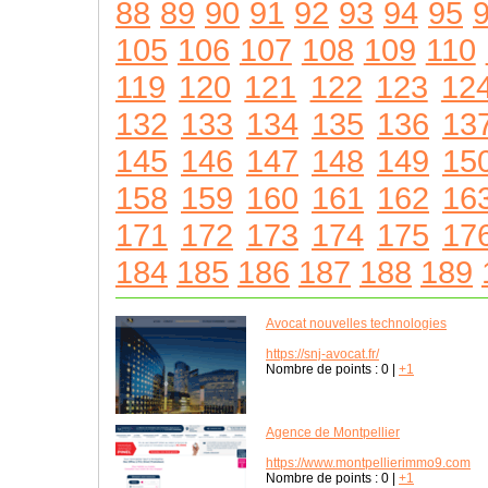
88
89
90
91
92
93
94
95
105
106
107
108
109
110
119
120
121
122
123
12
132
133
134
135
136
13
145
146
147
148
149
15
158
159
160
161
162
16
171
172
173
174
175
17
184
185
186
187
188
189
Avocat nouvelles technologies
https://snj-avocat.fr/
Nombre de points :
0
|
+1
Agence de Montpellier
https://www.montpellierimmo9.com
Nombre de points :
0
|
+1