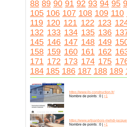
88
89
90
91
92
93
94
95
105
106
107
108
109
110
119
120
121
122
123
12
132
133
134
135
136
13
145
146
147
148
149
15
158
159
160
161
162
16
171
172
173
174
175
17
184
185
186
187
188
189
https://www.jls-construction.fr/
Nombre de points :
0
|
+1
https://www.artisanbois-mehdi-jacque
Nombre de points :
0
|
+1