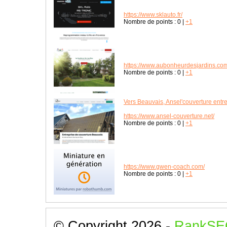
https://www.sklauto.fr/
Nombre de points :
0
|
+1
https://www.aubonheurdesjardins.co
Nombre de points :
0
|
+1
Vers Beauvais, Ansel'couverture entr
https://www.ansel-couverture.net/
Nombre de points :
0
|
+1
https://www.gwen-coach.com/
Nombre de points :
0
|
+1
© Copyright 2026 -
RankSE