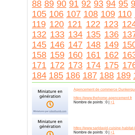
88
89
90
91
92
93
94
95
105
106
107
108
109
110
119
120
121
122
123
12
132
133
134
135
136
13
145
146
147
148
149
15
158
159
160
161
162
16
171
172
173
174
175
17
184
185
186
187
188
189
Agencement de commerce Dunkerqu
https://www.thehome-agencement.fr
Nombre de points :
0
|
+1
https://www.sarldavid-cuisine-habitat-b
Nombre de points :
0
|
+1