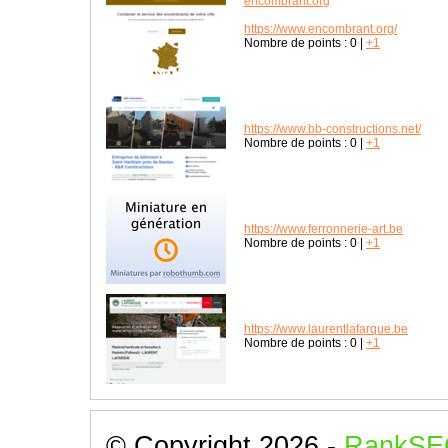
encombrant.org
https://www.encombrant.org/
Nombre de points :
0
|
+1
https://www.bb-constructions.net/
Nombre de points :
0
|
+1
https://www.ferronnerie-art.be
Nombre de points :
0
|
+1
https://www.laurentlafarque.be
Nombre de points :
0
|
+1
© Copyright 2026 -
RankSE