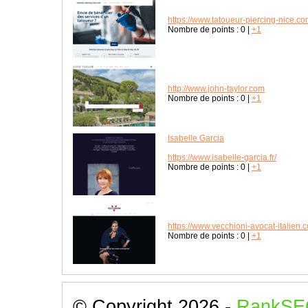
https://www.tatoueur-piercing-nice.c
Nombre de points :
0
|
+1
http://www.john-taylor.com
Nombre de points :
0
|
+1
Isabelle Garcia
https://www.isabelle-garcia.fr/
Nombre de points :
0
|
+1
https://www.vecchioni-avocat-italien.
Nombre de points :
0
|
+1
© Copyright 2026 -
RankSE