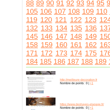
88
89
90
91
92
93
94
95
105
106
107
108
109
110
119
120
121
122
123
12
132
133
134
135
136
13
145
146
147
148
149
15
158
159
160
161
162
16
171
172
173
174
175
17
184
185
186
187
188
189
http://meilleure-decoration.fr
Nombre de points :
0
|
+1
https://www.deshayes-elagage.fr/
Nombre de points :
0
|
+1