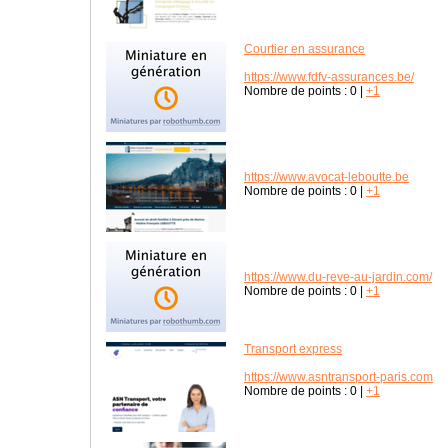
Courtier en assurance
https://www.fdfv-assurances.be/
Nombre de points :
0
|
+1
https://www.avocat-leboutte.be
Nombre de points :
0
|
+1
https://www.du-reve-au-jardin.com/
Nombre de points :
0
|
+1
Transport express
https://www.asntransport-paris.com
Nombre de points :
0
|
+1