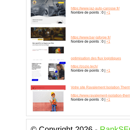
https://www.jaz-auto-carosse.fr/
Nombre de points :
0
|
+1
https://www.bar-laforge.fr/
Nombre de points :
0
|
+1
optimisation des flux logistiques
https://zozio.tech/
Nombre de points :
0
|
+1
Votre site Ravalement Isolation Ther
https://www.ravalement-isolation-the
Nombre de points :
0
|
+1
© Copyright 2026 -
RankSE