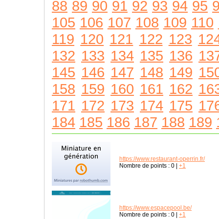
88
89
90
91
92
93
94
95
105
106
107
108
109
110
119
120
121
122
123
12
132
133
134
135
136
13
145
146
147
148
149
15
158
159
160
161
162
16
171
172
173
174
175
17
184
185
186
187
188
189
https://www.restaurant-operrin.fr/
Nombre de points :
0
|
+1
https://www.espacepool.be/
Nombre de points :
0
|
+1