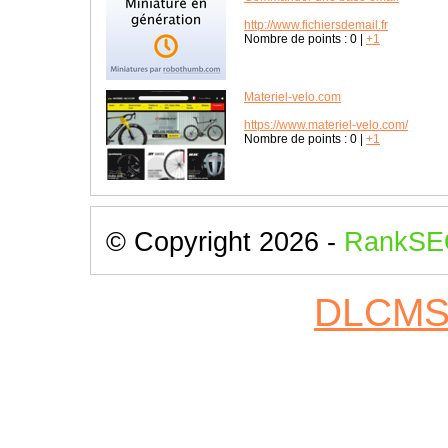
http://www.fichiersdemail.fr
Nombre de points :
0
|
+1
Materiel-velo.com
https://www.materiel-velo.com/
Nombre de points :
0
|
+1
© Copyright 2026 -
RankSE
DLCM