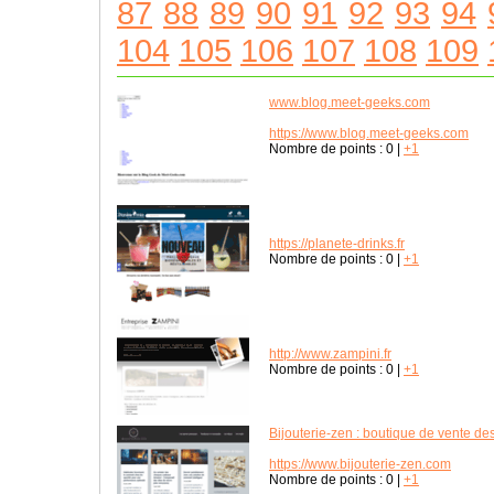
87
88
89
90
91
92
93
94
104
105
106
107
108
109
www.blog.meet-geeks.com
https://www.blog.meet-geeks.com
Nombre de points :
0
|
+1
https://planete-drinks.fr
Nombre de points :
0
|
+1
http://www.zampini.fr
Nombre de points :
0
|
+1
Bijouterie-zen : boutique de vente des
https://www.bijouterie-zen.com
Nombre de points :
0
|
+1