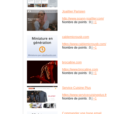
Joaillier Parisien
http://www.soann-joaillier.com/
Nombre de points :
0
|
+1
cablemicrousb.com
https://www.cablemicrousb.com/
Nombre de points :
0
|
+1
brocatine.com
https://www.brocatine.com
Nombre de points :
0
|
+1
Service Cuisine Plus
https://www.servicecuisineplus.fr
Nombre de points :
0
|
+1
Commander une base email