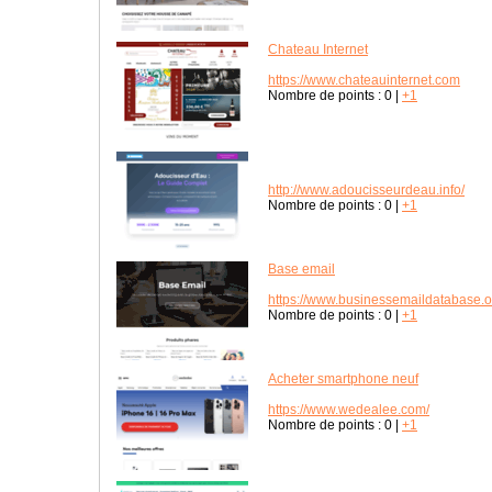
Chateau Internet
https://www.chateauinternet.com
Nombre de points :
0
|
+1
http://www.adoucisseurdeau.info/
Nombre de points :
0
|
+1
Base email
https://www.businessemaildatabase.o
Nombre de points :
0
|
+1
Acheter smartphone neuf
https://www.wedealee.com/
Nombre de points :
0
|
+1