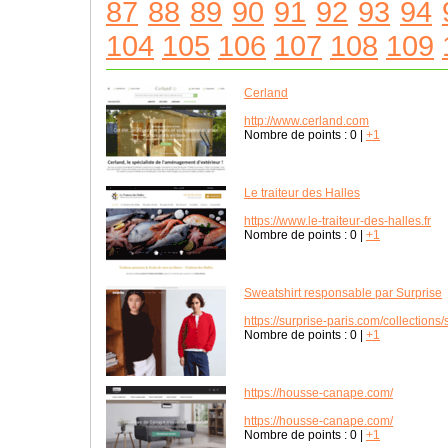
87
88
89
90
91
92
93
94
104
105
106
107
108
109
Cerland
http://www.cerland.com
Nombre de points :
0
|
+1
Le traiteur des Halles
https://www.le-traiteur-des-halles.fr
Nombre de points :
0
|
+1
Sweatshirt responsable par Surprise
https://surprise-paris.com/collection
Nombre de points :
0
|
+1
https://housse-canape.com/
https://housse-canape.com/
Nombre de points :
0
|
+1