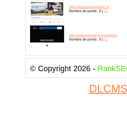
https://laboutiquedeswc.fr/
Nombre de points :
0
|
+1
http://www.garage-preumont.be
Nombre de points :
0
|
+1
© Copyright 2026 -
RankSE
DLCM