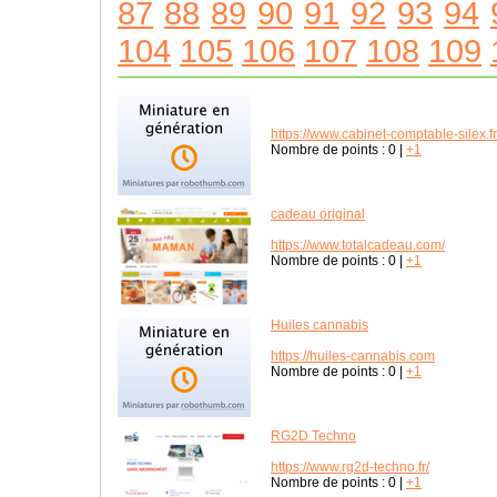
87
88
89
90
91
92
93
94
104
105
106
107
108
109
https://www.cabinet-comptable-silex.fr
Nombre de points :
0
|
+1
cadeau original
https://www.totalcadeau.com/
Nombre de points :
0
|
+1
Huiles cannabis
https://huiles-cannabis.com
Nombre de points :
0
|
+1
RG2D Techno
https://www.rg2d-techno.fr/
Nombre de points :
0
|
+1