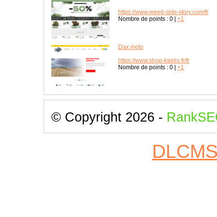
https://www.weed-side-story.com/fr
Nombre de points :
0
|
+1
Dax moto
https://www.shop-kaelis.fr/fr
Nombre de points :
0
|
+1
© Copyright 2026 -
RankSE
DLCM