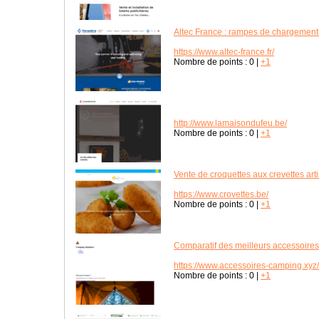
Altec France : rampes de chargemen
https://www.altec-france.fr/
Nombre de points :
0
|
+1
http://www.lamaisondufeu.be/
Nombre de points :
0
|
+1
Vente de croquettes aux crevettes art
https://www.crovettes.be/
Nombre de points :
0
|
+1
Comparatif des meilleurs accessoire
https://www.accessoires-camping.xyz/
Nombre de points :
0
|
+1