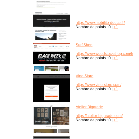
https://www.mobilite-douce.fr/
Nombre de points :
0
|
+1
Surf Shop
https://www.woodstockshop.com/fr
Nombre de points :
0
|
+1
Vino Store
https://www.vino-store.com/
Nombre de points :
0
|
+1
Atelier Bigarade
https://atelier-bigarade.com/
Nombre de points :
0
|
+1