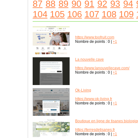
87
88
89
90
91
92
93
94
104
105
106
107
108
109
https://www.toofruit.com
Nombre de points :
0
|
+1
La nouvelle cave
https://www.lanouvellecave.com/
Nombre de points :
0
|
+1
Ok-Living
https://www.ok-living.fr
Nombre de points :
0
|
+1
Boutique en ligne de tisanes biologi
https://terresdetisanes.fr
Nombre de points :
0
|
+1