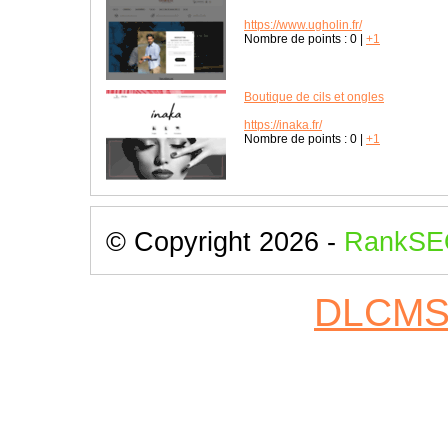
https://www.ugholin.fr/
Nombre de points :
0
|
+1
Boutique de cils et ongles
https://inaka.fr/
Nombre de points :
0
|
+1
© Copyright 2026 -
RankSE
DLCM