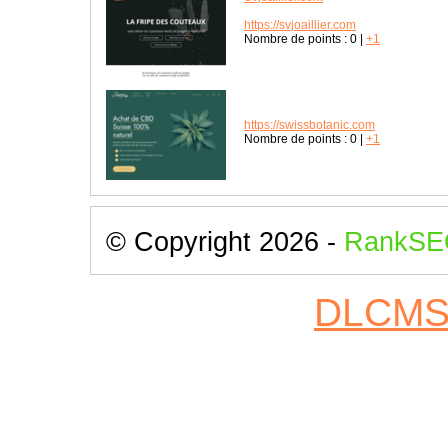
https://svjoaillier.com
Nombre de points :
0
|
+1
https://swissbotanic.com
Nombre de points :
0
|
+1
© Copyright 2026 -
RankSE
DLCM