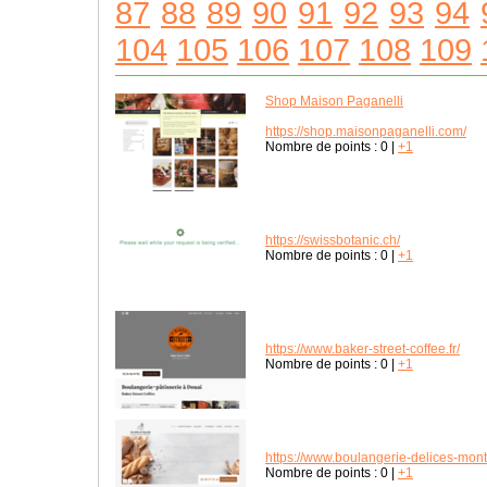
87
88
89
90
91
92
93
94
104
105
106
107
108
109
Shop Maison Paganelli
https://shop.maisonpaganelli.com/
Nombre de points :
0
|
+1
https://swissbotanic.ch/
Nombre de points :
0
|
+1
https://www.baker-street-coffee.fr/
Nombre de points :
0
|
+1
https://www.boulangerie-delices-montvi
Nombre de points :
0
|
+1