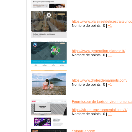
https://www.plaisirsetdelicestraiteur.c
Nombre de points :
0
|
+1
https://www.generation-planete.fr/
Nombre de points :
0
|
+1
https://www.drolesdemarmots.com/
Nombre de points :
0
|
+1
Fournisseur de tapis environnement
https://sixten-environmental.com/fr/
Nombre de points :
0
|
+1
Svjoaillier.com