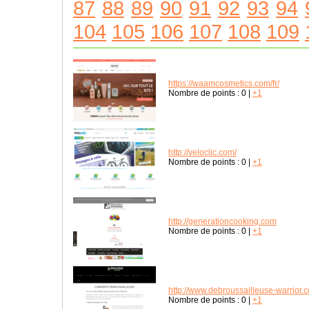
87
88
89
90
91
92
93
94
104
105
106
107
108
109
https://waamcosmetics.com/fr/
Nombre de points :
0
|
+1
http://veloclic.com/
Nombre de points :
0
|
+1
http://generationcooking.com
Nombre de points :
0
|
+1
http://www.debroussailleuse-warrior.
Nombre de points :
0
|
+1