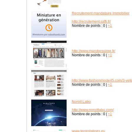
Recrutement mandataire immobilier
http://recrutement.safti.fr/
Nombre de points :
0
|
+1
http://www.marobesoiree.fr/
Nombre de points :
0
|
+1
http://www.fashionmode45.com/3-vet
Nombre de points :
0
|
+1
Noroit Labo
http://www.noroitlabo.com/
Nombre de points :
0
|
+1
www.terreslatines.eu