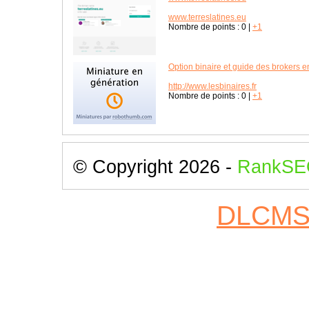
www.terreslatines.eu
Nombre de points :
0
|
+1
Option binaire et guide des brokers e
http://www.lesbinaires.fr
Nombre de points :
0
|
+1
© Copyright 2026 -
RankSE
DLCM