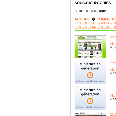
SOUS-CAT�GORIES
Aucune sous-cat�gorie.
ACCUEIL
�
COMMERC
37
38
39
40
41
42
43
44
45
82
83
84
85
86
87
88
89
90
9
Obje
htt
Nom
Blo
htt
Nom
htt
Nom
vet