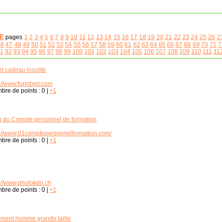
E
pages
1
2
3
4
5
6
7
8
9
10
11
12
13
14
15
16
17
18
19
20
21
22
23
24
25
26
2
46
47
48
49
50
51
52
53
54
55
56
57
58
59
60
61
62
63
64
65
66
67
68
69
70
71
7
1
92
93
94
95
96
97
98
99
100
101
102
103
104
105
106
107
108
109
110
111
11
t cadeau insolite
p://www.funobjet.com
bre de points :
0
|
+1
g du Compte personnel de formation
p://www.01comptepersonnelformation.com/
bre de points :
0
|
+1
p://www.photokdo.ch
bre de points :
0
|
+1
ement homme grande taille