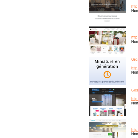
http
Nom
http
Nom
Gro
http
Nom
Gos
http
Nom
http
Nom