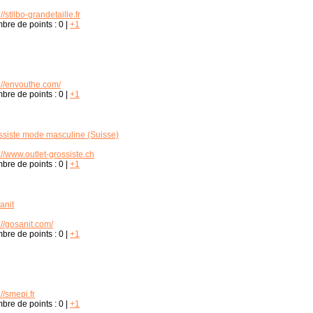
://stilbo-grandetaille.fr
bre de points :
0
|
+1
://envouthe.com/
bre de points :
0
|
+1
ssiste mode masculine (Suisse)
://www.outlet-grossiste.ch
bre de points :
0
|
+1
anit
://gosanit.com/
bre de points :
0
|
+1
://smepi.fr
bre de points :
0
|
+1