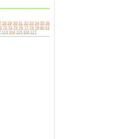
7
28
29
30
31
32
33
34
35
36
2
73
74
75
76
77
78
79
80
81
2
113
114
115
116
117