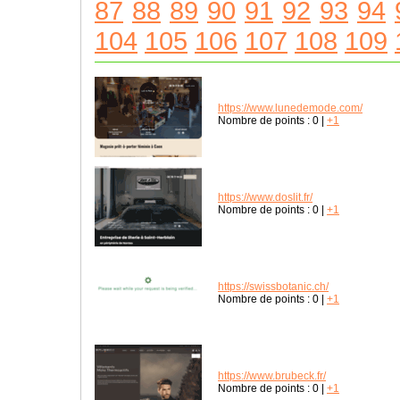
87
88
89
90
91
92
93
94
104
105
106
107
108
109
https://www.lunedemode.com/
Nombre de points :
0
|
+1
https://www.doslit.fr/
Nombre de points :
0
|
+1
https://swissbotanic.ch/
Nombre de points :
0
|
+1
https://www.brubeck.fr/
Nombre de points :
0
|
+1