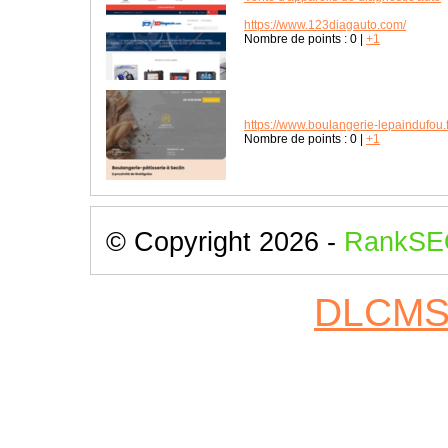
https://www.123diagauto.com/
Nombre de points :
0
|
+1
https://www.boulangerie-lepaindufou.f
Nombre de points :
0
|
+1
© Copyright 2026 -
RankSE
DLCM