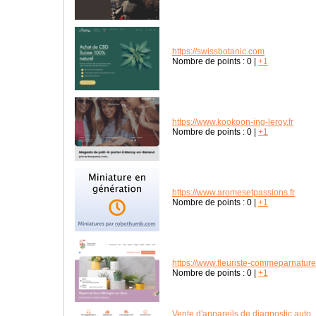
https://swissbotanic.com
Nombre de points :
0
|
+1
https://www.kookoon-ing-leroy.fr
Nombre de points :
0
|
+1
https://www.aromesetpassions.fr
Nombre de points :
0
|
+1
https://www.fleuriste-commeparnature.
Nombre de points :
0
|
+1
Vente d'appareils de diagnostic auto