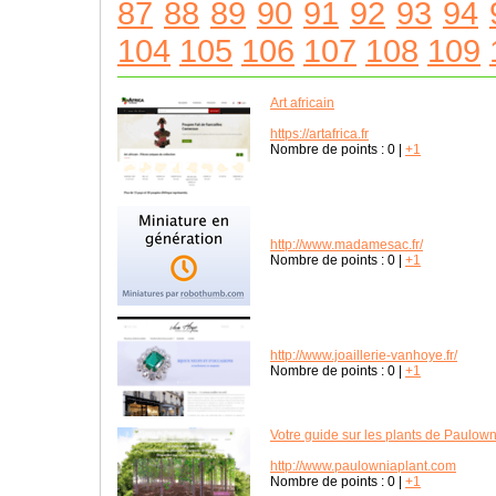
87
88
89
90
91
92
93
94
104
105
106
107
108
109
Art africain
https://artafrica.fr
Nombre de points :
0
|
+1
http://www.madamesac.fr/
Nombre de points :
0
|
+1
http://www.joaillerie-vanhoye.fr/
Nombre de points :
0
|
+1
Votre guide sur les plants de Paulown
http://www.paulowniaplant.com
Nombre de points :
0
|
+1