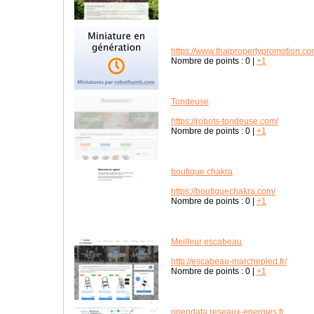
https://www.thaipropertypromotion.co
Nombre de points :
0
|
+1
Tondeuse
https://robots-tondeuse.com/
Nombre de points :
0
|
+1
boutique chakra
https://boutiquechakra.com/
Nombre de points :
0
|
+1
Meilleur escabeau
http://escabeau-marchepied.fr/
Nombre de points :
0
|
+1
opendata.reseaux-energies.fr