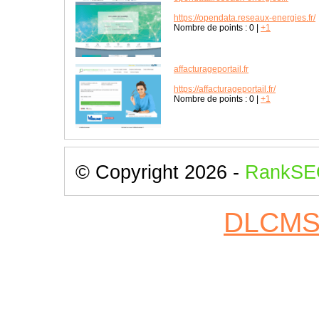
https://opendata.reseaux-energies.fr/
Nombre de points :
0
|
+1
affacturageportail.fr
https://affacturageportail.fr/
Nombre de points :
0
|
+1
© Copyright 2026 -
RankSE
DLCM