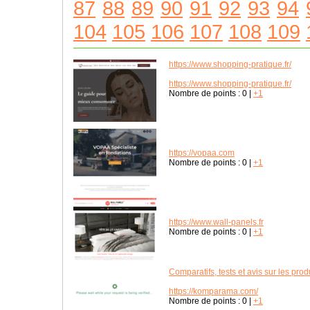
87
88
89
90
91
92
93
94
104
105
106
107
108
109
https://www.shopping-pratique.fr/
https://www.shopping-pratique.fr/
Nombre de points :
0
|
+1
https://vopaa.com
Nombre de points :
0
|
+1
https://www.wall-panels.fr
Nombre de points :
0
|
+1
Comparatifs, tests et avis sur les prod
https://komparama.com/
Nombre de points :
0
|
+1