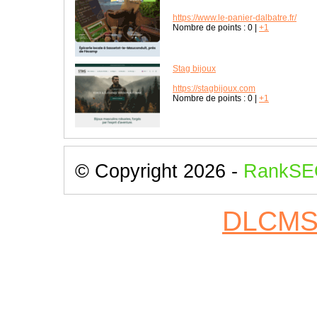
https://www.le-panier-dalbatre.fr/
Nombre de points :
0
|
+1
Stag bijoux
https://stagbijoux.com
Nombre de points :
0
|
+1
© Copyright 2026 -
RankSE
DLCM