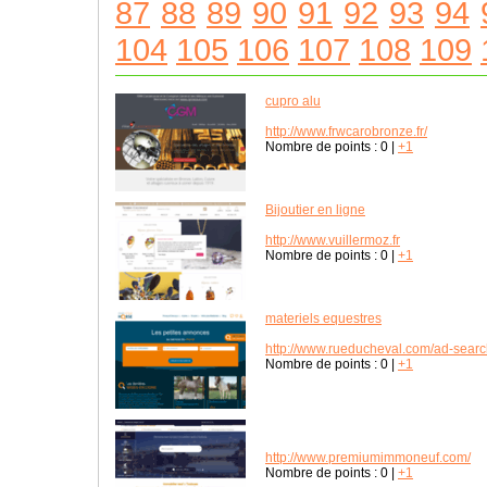
87
88
89
90
91
92
93
94
104
105
106
107
108
109
cupro alu
http://www.frwcarobronze.fr/
Nombre de points :
0
|
+1
Bijoutier en ligne
http://www.vuillermoz.fr
Nombre de points :
0
|
+1
materiels equestres
http://www.rueducheval.com/ad-searc
Nombre de points :
0
|
+1
http://www.premiumimmoneuf.com/
Nombre de points :
0
|
+1