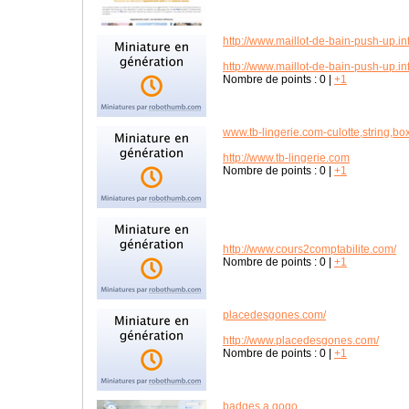
http://www.maillot-de-bain-push-up.in
http://www.maillot-de-bain-push-up.in
Nombre de points :
0
|
+1
www.tb-lingerie.com-culotte,string,bo
http://www.tb-lingerie.com
Nombre de points :
0
|
+1
http://www.cours2comptabilite.com/
Nombre de points :
0
|
+1
placedesgones.com/
http://www.placedesgones.com/
Nombre de points :
0
|
+1
badges a gogo