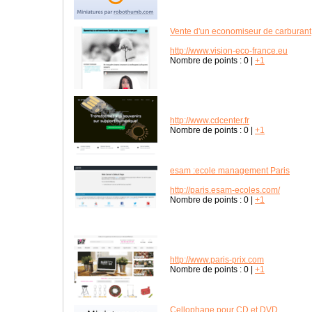
Vente d'un economiseur de carburant
http://www.vision-eco-france.eu
Nombre de points :
0
|
+1
http://www.cdcenter.fr
Nombre de points :
0
|
+1
esam :ecole management Paris
http://paris.esam-ecoles.com/
Nombre de points :
0
|
+1
http://www.paris-prix.com
Nombre de points :
0
|
+1
Cellophane pour CD et DVD