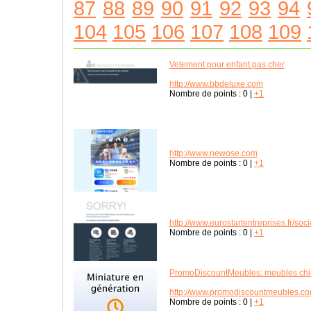
87
88
89
90
91
92
93
94
104
105
106
107
108
109
Vetement pour enfant pas cher
http://www.bbdeluxe.com
Nombre de points :
0
|
+1
http://www.newose.com
Nombre de points :
0
|
+1
http://www.eurostartentreprises.fr/soc
Nombre de points :
0
|
+1
PromoDiscountMeubles: meubles chi
http://www.promodiscountmeubles.co
Nombre de points :
0
|
+1