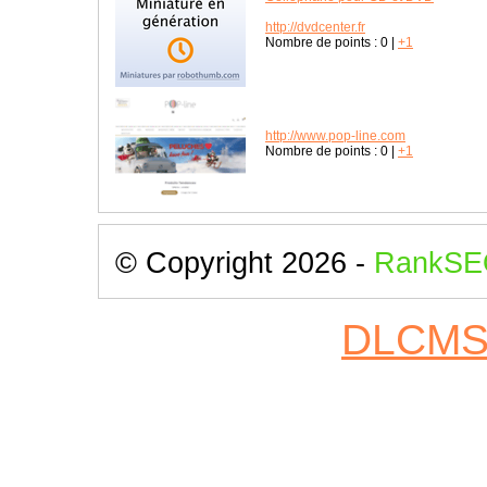
http://dvdcenter.fr
Nombre de points :
0
|
+1
http://www.pop-line.com
Nombre de points :
0
|
+1
© Copyright 2026 -
RankSE
DLCM