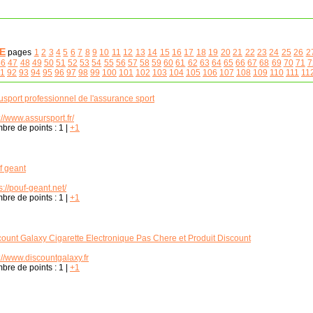
E
pages
1
2
3
4
5
6
7
8
9
10
11
12
13
14
15
16
17
18
19
20
21
22
23
24
25
26
2
46
47
48
49
50
51
52
53
54
55
56
57
58
59
60
61
62
63
64
65
66
67
68
69
70
71
7
1
92
93
94
95
96
97
98
99
100
101
102
103
104
105
106
107
108
109
110
111
11
usport professionnel de l'assurance sport
://www.assursport.fr/
bre de points :
1
|
+1
f geant
s://pouf-geant.net/
bre de points :
1
|
+1
count Galaxy Cigarette Electronique Pas Chere et Produit Discount
://www.discountgalaxy.fr
bre de points :
1
|
+1