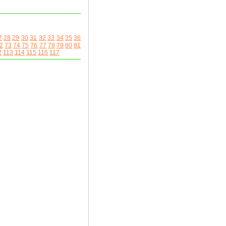
7
28
29
30
31
32
33
34
35
36
2
73
74
75
76
77
78
79
80
81
2
113
114
115
116
117