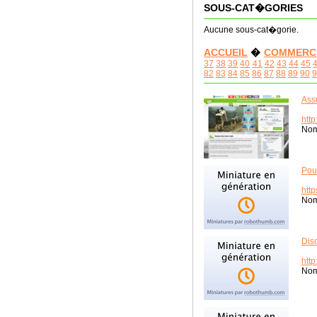
SOUS-CAT�GORIES
Aucune sous-cat�gorie.
ACCUEIL
�
COMMERC
37
38
39
40
41
42
43
44
45
82
83
84
85
86
87
88
89
90
9
Ass
http
Nom
Pou
http
Nom
Dis
http
Nom