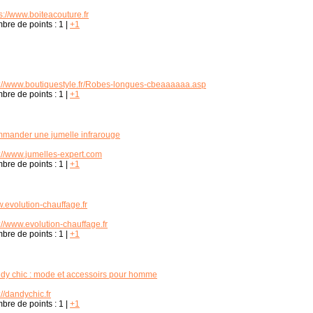
s://www.boiteacouture.fr
bre de points :
1
|
+1
p://www.boutiquestyle.fr/Robes-longues-cbeaaaaaa.asp
bre de points :
1
|
+1
mander une jumelle infrarouge
p://www.jumelles-expert.com
bre de points :
1
|
+1
.evolution-chauffage.fr
://www.evolution-chauffage.fr
bre de points :
1
|
+1
dy chic : mode et accessoirs pour homme
://dandychic.fr
bre de points :
1
|
+1