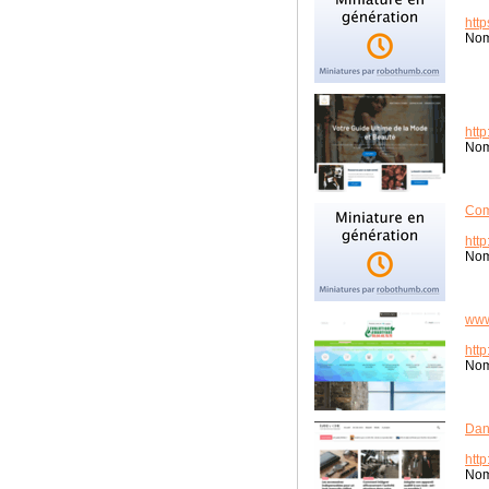
http
Nom
htt
Nom
Com
htt
Nom
www
http
Nom
Dan
http
Nom